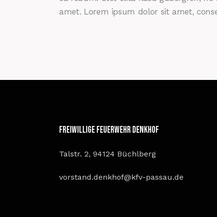
amet. Lorem ipsum dolor sit amet, conset
Freiwillige Feuerwehr Denkhof
Talstr. 2, 94124 Büchlberg
vorstand.denkhof@kfv-passau.de