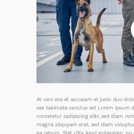
At vero eos et accusam et justo duo dolo
sea takimata sanctus est Lorem ipsum do
consetetur sadipscing elitr, sed diam n
magna aliquyam erat, sed diam voluptua.
ea rebum. Stet clita kasd gubergren, no