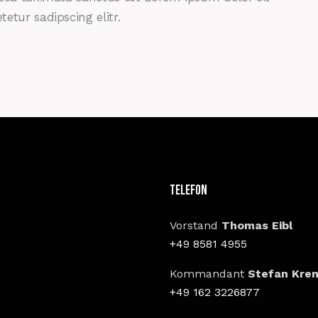
etur sadipscing elitr.
Telefon
Vorstand
Thomas Eibl
+49 8581 4955
Kommandant
Stefan Kre
+49 162 3226877