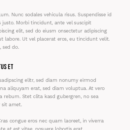
ulum. Nunc sodales vehicula risus. Suspendisse id
 justo. Morbi tincidunt, ante vel suscipit
iscing elit, sed do eiusm onsectetur adipiscing
 labore. Ut vel placerat eros, eu tincidunt velit.
, sed do.
tus et
sadipscing elitr, sed diam nonumy eirmod
na aliquyam erat, sed diam voluptua. At vero
a rebum. Stet clita kasd gubergren, no sea
sit amet.
ras congue eros nec quam laoreet, in viverra
e at est vitae, posuere lobortis erat.