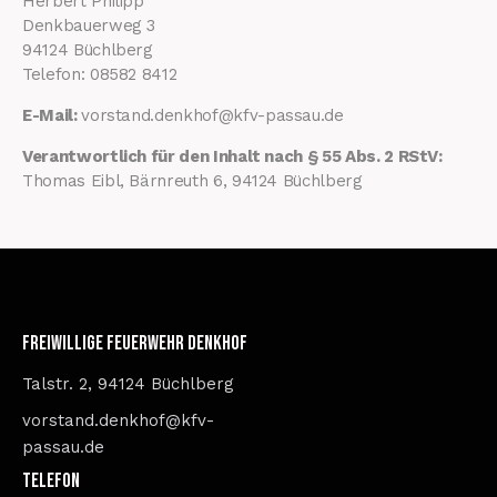
Herbert Philipp
Denkbauerweg 3
94124 Büchlberg
Telefon: 08582 8412
E-Mail:
vorstand.denkhof@kfv-passau.de
Verantwortlich für den Inhalt nach § 55 Abs. 2 RStV:
Thomas Eibl, Bärnreuth 6, 94124 Büchlberg
Freiwillige Feuerwehr Denkhof
Talstr. 2, 94124 Büchlberg
vorstand.denkhof@kfv-
passau.de
Telefon